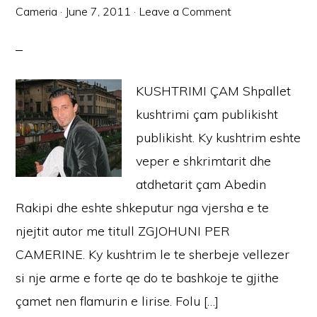
Cameria
·
June 7, 2011
·
Leave a Comment
KUSHTRIMI ÇAM Shpallet
kushtrimi çam publikisht
publikisht. Ky kushtrim eshte
veper e shkrimtarit dhe
atdhetarit çam Abedin
Rakipi dhe eshte shkeputur nga vjersha e te
njejtit autor me titull ZGJOHUNI PER
CAMERINE. Ky kushtrim le te sherbeje vellezer
si nje arme e forte qe do te bashkoje te gjithe
çamet nen flamurin e lirise. Folu […]