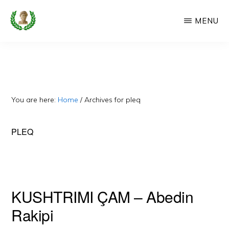
Skip
MENU
to
main
CAMERIA
Cameria
IME
content
Ime
-
Faqe
You are here:
Home
/
Archives for pleq
e
Dedikuar
PLEQ
Popullit
Cam
KUSHTRIMI ÇAM – Abedin
Rakipi