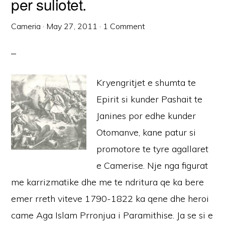
per suliotet.
Cameria
·
May 27, 2011
·
1 Comment
Kryengritjet e shumta te
Epirit si kunder Pashait te
Janines por edhe kunder
Otomanve, kane patur si
promotore te tyre agallaret
e Camerise. Nje nga figurat
me karrizmatike dhe me te ndritura qe ka bere
emer rreth viteve 1790-1822 ka qene dhe heroi
came Aga Islam Prronjua i Paramithise. Ja se si e