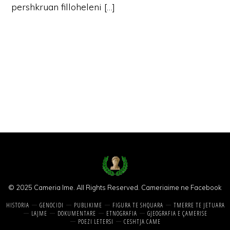
pershkruan filloheleni […]
© 2025 Cameria Ime. All Rights Reserved.
Cameriaime ne Facebook
HISTORIA
GENOCIDI
PUBLIKIME
FIGURA TE SHQUARA
TMERRE TE JETUARA
LAJME
DOKUMENTARE
ETNOGRAFIA
GJEOGRAFIA E ÇAMERISE
POEZI LETERSI
CESHTJA CAME