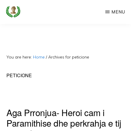
Skip
MENU
to
main
CAMERIA
Cameria
IME
content
Ime
-
Faqe
You are here:
Home
/
Archives for peticione
e
Dedikuar
PETICIONE
Popullit
Cam
Aga Prronjua- Heroi cam i
Paramithise dhe perkrahja e tij