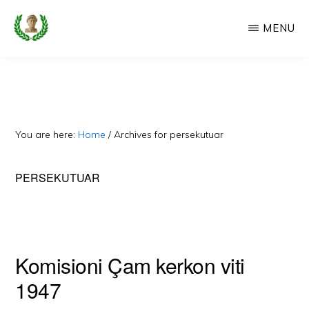
Skip
MENU
to
main
CAMERIA
Cameria
IME
content
Ime
-
Faqe
You are here:
Home
/
Archives for persekutuar
e
Dedikuar
PERSEKUTUAR
Popullit
Cam
Komisioni Çam kerkon viti
1947