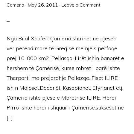
Cameria
·
May 26, 2011
·
Leave a Comment
Nga Bilal Xhaferi Çamëria shtrihet në pjesen
veriperëndimore të Greqisë me një sipërfaqe
prej 10. 000 km2. Pellasgo-Ilirët ishin banorët e
hershem të Çamërisë, kurse mbret i parë ishte
Therporti me prejardhje Pellazge. Fiset ILIRE
ishin Molosët,Dodonët, Kasopianet, Efyrianet etj.
Çameria ishte pjesë e Mbretrisë ILIRE. Heroi
Pirro ishte heroi i shquar i Çamërisë,sukseset në
[…]