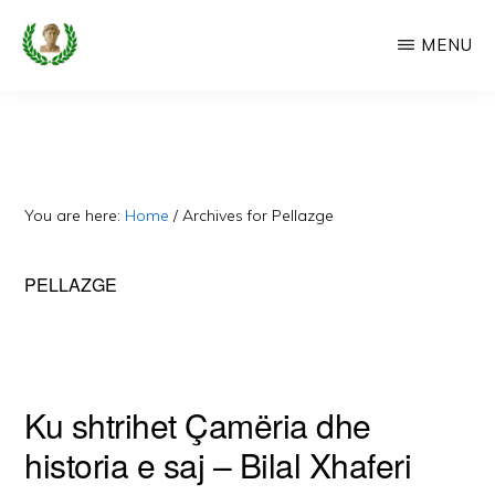
Skip
MENU
to
main
CAMERIA
Cameria
IME
content
Ime
-
Faqe
You are here:
Home
/
Archives for Pellazge
e
Dedikuar
PELLAZGE
Popullit
Cam
Ku shtrihet Çamëria dhe
historia e saj – Bilal Xhaferi