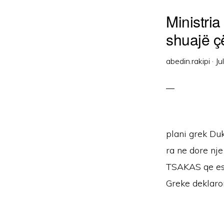
Ministri
shuajë ç
abedin.rakipi
·
Ju
plani grek Du
ra ne dore nje
TSAKAS qe esh
Greke deklaron