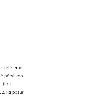
rr këtë emër
 që përshkon
ilir i
12, ka pasur