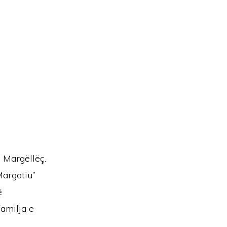
Margëllëç.
Margatiu”
ë
familja e