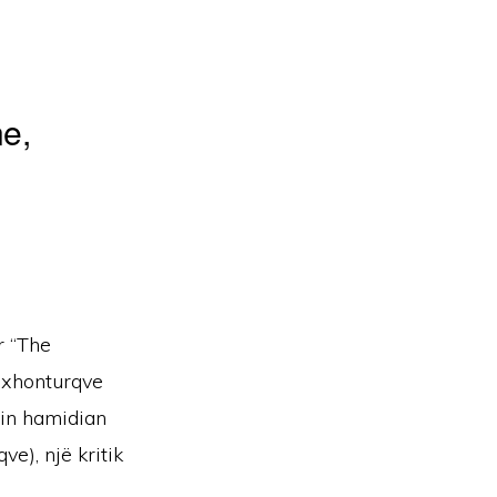
ne,
r “The
j xhonturqve
min hamidian
e), një kritik