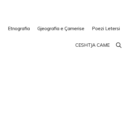
e
Etnografia
Gjeografia e Çamerise
Poezi Letersi
Show
CESHTJA CAME
Search