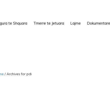
igura te Shquara
Tmerre te Jetuara
Lajme
Dokumentar
me
/
Archives for pdi