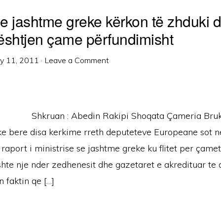
a e jashtme greke kërkon të zhduki 
ështjen çame përfundimisht
ly 11, 2011
·
Leave a Comment
Shkruan : Abedin Rakipi Shoqata Çameria Bruk
ke bere disa kerkime rreth deputeteve Europeane sot 
 raport i ministrise se jashtme greke ku flitet per çamet.
te nje nder zedhenesit dhe gazetaret e akredituar te 
 faktin qe […]