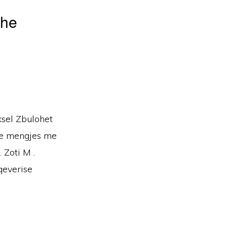
dhe
sel Zbulohet
ne mengjes me
 Zoti M .
qeverise