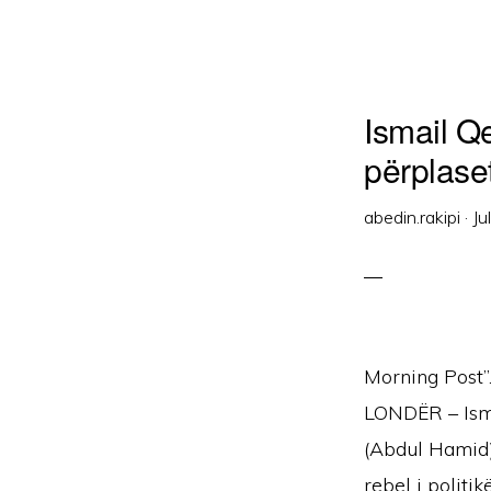
Ismail Q
përplaset
abedin.rakipi
·
Ju
Morning Post”.
LONDËR – Ismai
(Abdul Hamid) 
rebel i politik