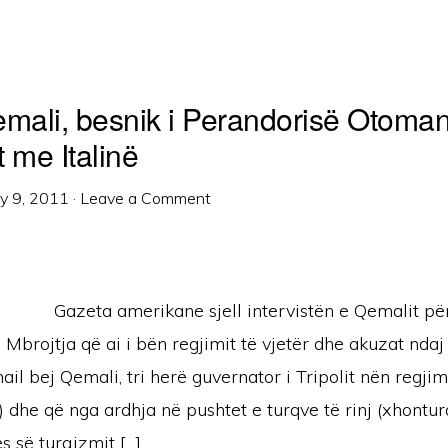
emali, besnik i Perandorisë Otoma
 me Italinë
ly 9, 2011
·
Leave a Comment
Gazeta amerikane sjell intervistën e Qemalit pë
 Mbrojtja që ai i bën regjimit të vjetër dhe akuzat nda
l bej Qemali, tri herë guvernator i Tripolit nën regji
dhe që nga ardhja në pushtet e turqve të rinj (xhonturqv
ës së turqizmit […]