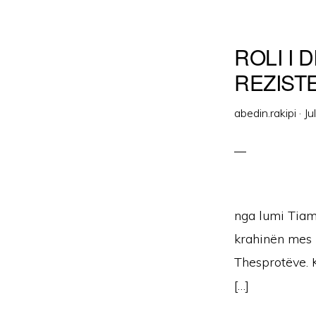
ROLI I
REZIST
abedin.rakipi
·
Ju
nga lumi Tiami
krahinën mes p
Thesprotëve. 
[…]