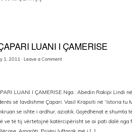
APARI LUANI I ÇAMERISE
ly 1, 2011
·
Leave a Comment
RI LUANI I ÇAMERISE Nga : Abedin Rakipi Lindi në 
erës së lavdishme Çapari. Vasil Krapsiti në “Istoria tu 
kruan se ishte i ardhur, aziatik. Gojëdhënat e shumta t
 ve të tij vërtetojnë katërcipërisht se ai pati dalë nga 
çase, Amaràti. Prijësi luftarak më i […]