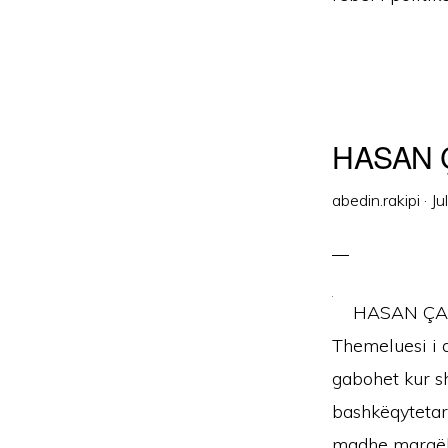
HASAN Ç
abedin.rakipi
·
Ju
HASAN ÇAPA
Themeluesi i d
gabohet kur sh
bashkëqytetarë
madhe margëllë