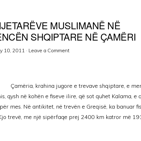
 DIJETARËVE MUSLIMANË NË
ENCËN SHQIPTARE NË ÇAMËRI
ly 10, 2011
·
Leave a Comment
Çamëria, krahina jugore e trevave shqiptare, e me
s, qysh në kohën e fiseve ilire, që sot quhet Kalama, e
ër mes. Në antikitet, në trevën e Greqisë, ka banuar fisi 
Kjo trevë, me një sipërfaqe prej 2400 km katror më 19