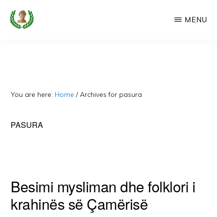
Skip
MENU
to
main
CAMERIA
Cameria
IME
content
Ime
-
Faqe
You are here:
Home
/
Archives for pasura
e
Dedikuar
PASURA
Popullit
Cam
Besimi mysliman dhe folklori i
krahinës së Çamërisë