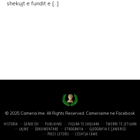
shekujt e fundit e […]
© 2025 Cameria Ime. All Rights Reserved.
Cameriaime ne Facebook
HISTORIA
GENOCIDI
PUBLIKIME
FIGURA TE SHQUARA
TMERRE TE JETUARA
LAJME
DOKUMENTARE
ETNOGRAFIA
GJEOGRAFIA E ÇAMERISE
POEZI LETERSI
CESHTJA CAME