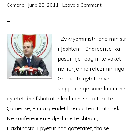
Cameria
·
June 28, 2011
·
Leave a Comment
Zv.kryeministri dhe ministri
i Jashtëm i Shqipërisë, ka
pasur një reagim të vakët
në lidhje me refuzimin nga
Greqia, të qytetarëve
shqiptarë që kanë lindur në
qytetet dhe fshatrat e krahinës shqiptare të
Çamërisë, e cila gjendet brenda territorit grek.
Në konferencën e djeshme të shtypit,
Haxhinasto, i pyetur nga gazetarët, tha se