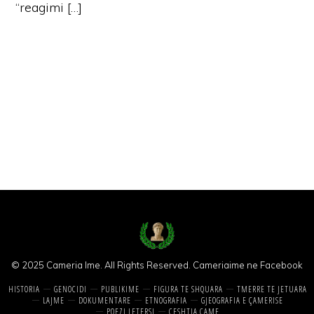
“reagimi […]
© 2025 Cameria Ime. All Rights Reserved.
Cameriaime ne Facebook
HISTORIA
GENOCIDI
PUBLIKIME
FIGURA TE SHQUARA
TMERRE TE JETUARA
LAJME
DOKUMENTARE
ETNOGRAFIA
GJEOGRAFIA E ÇAMERISE
POEZI LETERSI
CESHTJA CAME