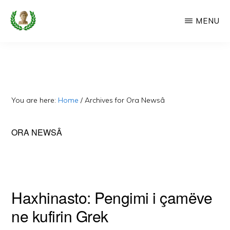
Skip
MENU
to
main
CAMERIA
Cameria
IME
content
Ime
-
Faqe
You are here:
Home
/
Archives for Ora Newsâ
e
Dedikuar
ORA NEWSÂ
Popullit
Cam
Haxhinasto: Pengimi i çamëve
ne kufirin Grek