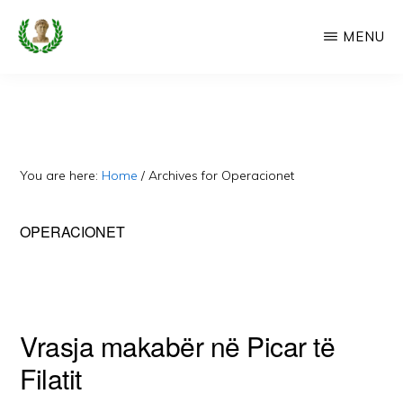
Skip
MENU
to
main
CAMERIA
Cameria
IME
content
Ime
-
Faqe
You are here:
Home
/
Archives for Operacionet
e
Dedikuar
OPERACIONET
Popullit
Cam
Vrasja makabër në Picar të
Filatit