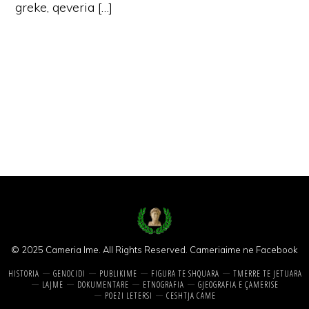
greke, qeveria […]
© 2025 Cameria Ime. All Rights Reserved.
Cameriaime ne Facebook
HISTORIA
GENOCIDI
PUBLIKIME
FIGURA TE SHQUARA
TMERRE TE JETUARA
LAJME
DOKUMENTARE
ETNOGRAFIA
GJEOGRAFIA E ÇAMERISE
POEZI LETERSI
CESHTJA CAME