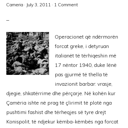
Cameria
·
July 3, 2011
·
1 Comment
Operacionet që ndërmorën
forcat greke, i detyruan
italianët të tërhiqeshin më
17 nëntor 1940, duke lënë
pas gjurmë të thella të
invazionit barbar: vrasje,
djegie, shkatërrime dhe përçarje. Në kohën kur
Çamëria ishte në prag të çlirimit të plotë nga
pushtimi fashist dhe tërheqjes së tyre drejt
Konispolit, të ndjekur këmba-këmbës nga forcat