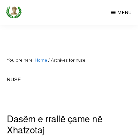
Skip
MENU
to
main
CAMERIA
Cameria
IME
content
Ime
-
Faqe
You are here:
Home
/
Archives for nuse
e
Dedikuar
NUSE
Popullit
Cam
Dasëm e rrallë çame në
Xhafzotaj