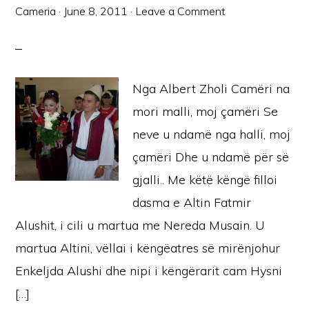
Cameria
·
June 8, 2011
·
Leave a Comment
Nga Albert Zholi Camëri na
mori malli, moj çamëri Se
neve u ndamë nga halli, moj
çamëri Dhe u ndamë për së
gjalli.. Me këtë këngë filloi
dasma e Altin Fatmir
Alushit, i cili u martua me Nereda Musain. U
martua Altini, vëllai i këngëatres së mirënjohur
Enkeljda Alushi dhe nipi i këngërarit cam Hysni
[…]