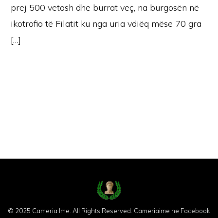
prej 500 vetash dhe burrat veç, na burgosën në
ikotrofio të Filatit ku nga uria vdiëq mëse 70 gra
[…]
© 2025 Cameria Ime. All Rights Reserved.
Cameriaime ne Facebook