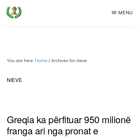
Skip
MENU
to
main
CAMERIA
Cameria
IME
content
Ime
-
Faqe
You are here:
Home
/
Archives for nieve
e
Dedikuar
NIEVE
Popullit
Cam
Greqia ka përfituar 950 milionë
franga ari nga pronat e