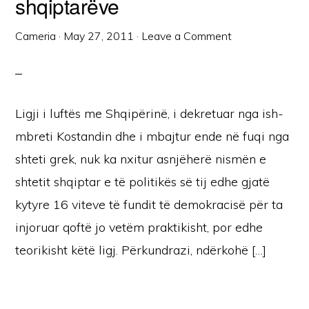
shqiptarëve
Cameria
·
May 27, 2011
·
Leave a Comment
Ligji i luftës me Shqipërinë, i dekretuar nga ish-
mbreti Kostandin dhe i mbajtur ende në fuqi nga
shteti grek, nuk ka nxitur asnjëherë nismën e
shtetit shqiptar e të politikës së tij edhe gjatë
kytyre 16 viteve të fundit të demokracisë për ta
injoruar qoftë jo vetëm praktikisht, por edhe
teorikisht këtë ligj. Përkundrazi, ndërkohë […]