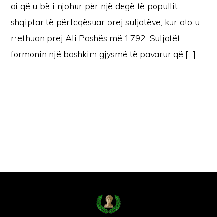
ai që u bë i njohur për një degë të popullit
shqiptar të përfaqësuar prej suljotëve, kur ato u
rrethuan prej Ali Pashës më 1792. Suljotët
formonin një bashkim gjysmë të pavarur që […]