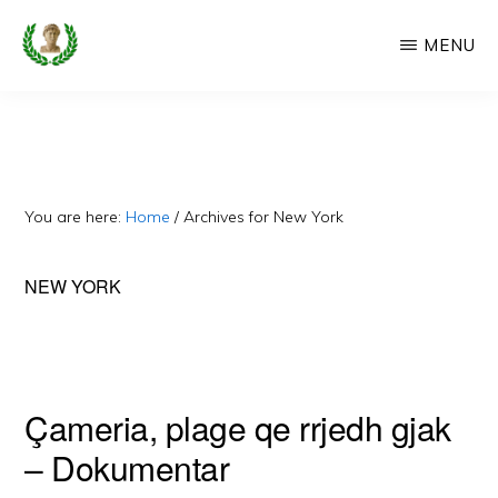
Skip
MENU
to
main
CAMERIA
Cameria
IME
content
Ime
-
Faqe
You are here:
Home
/
Archives for New York
e
Dedikuar
NEW YORK
Popullit
Cam
Çameria, plage qe rrjedh gjak
– Dokumentar