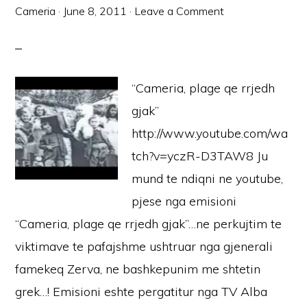
Cameria
·
June 8, 2011
·
Leave a Comment
“Cameria, plage qe rrjedh
gjak”
http://www.youtube.com/wa
tch?v=yczR-D3TAW8 Ju
mund te ndiqni ne youtube,
pjese nga emisioni
“Cameria, plage qe rrjedh gjak”…ne perkujtim te
viktimave te pafajshme ushtruar nga gjenerali
famekeq Zerva, ne bashkepunim me shtetin
grek…! Emisioni eshte pergatitur nga TV Alba