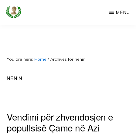
Skip
MENU
to
main
CAMERIA
Cameria
IME
content
Ime
-
Faqe
You are here:
Home
/
Archives for nenin
e
Dedikuar
NENIN
Popullit
Cam
Vendimi për zhvendosjen e
popullsisë Çame në Azi