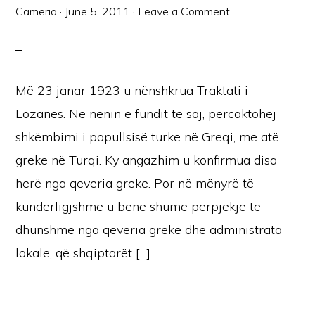
Cameria
·
June 5, 2011
·
Leave a Comment
Më 23 janar 1923 u nënshkrua Traktati i
Lozanës. Në nenin e fundit të saj, përcaktohej
shkëmbimi i popullsisë turke në Greqi, me atë
greke në Turqi. Ky angazhim u konfirmua disa
herë nga qeveria greke. Por në mënyrë të
kundërligjshme u bënë shumë përpjekje të
dhunshme nga qeveria greke dhe administrata
lokale, që shqiptarët […]