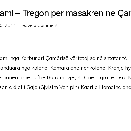
jrami – Tregon per masakren ne Ça
0, 2011
·
Leave a Comment
rami nga Karbunari Çamërisë vërtetoj se në shtator të 
anduara nga kolonel Kamara dhe nënkolonel Kranja hyn
 nanën time Luftie Bajrami vjeç 60 me 5 gra të tjera M
en e djalit Saja (Gjylsim Vehipin) Kadrije Hamdinë dhe