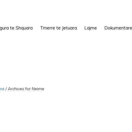
igura te Shquara
Tmerre te Jetuara
Lajme
Dokumentar
me
/
Archives for Neime