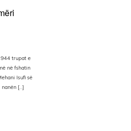
mëri
1944 trupat e
ë në fshatin
ehani Isufi së
 nanën […]