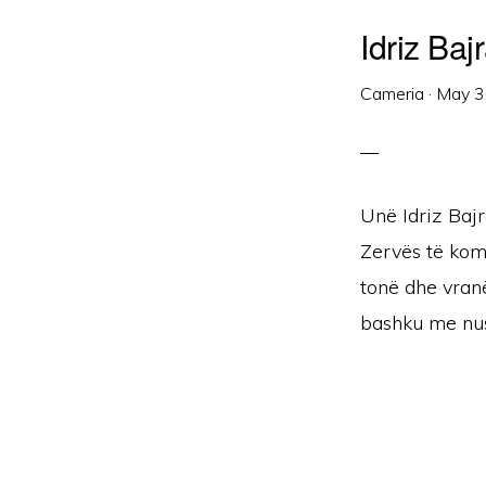
Idriz Ba
Cameria
·
May 3
Unë Idriz Baj
Zervës të kom
tonë dhe vranë
bashku me nus