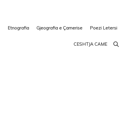
e
Etnografia
Gjeografia e Çamerise
Poezi Letersi
Show
CESHTJA CAME
Search