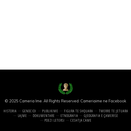
© 2025 Cameria Ime. All Rights Reserved.
Cameriaime ne Facebook
HISTORIA
GENOCIDI
PUBLIKIME
FIGURA TE SHQUARA
TMERRE TE JETUARA
LAJME
DOKUMENTARE
ETNOGRAFIA
GJEOGRAFIA E ÇAMERISE
POEZI LETERSI
CESHTJA CAME