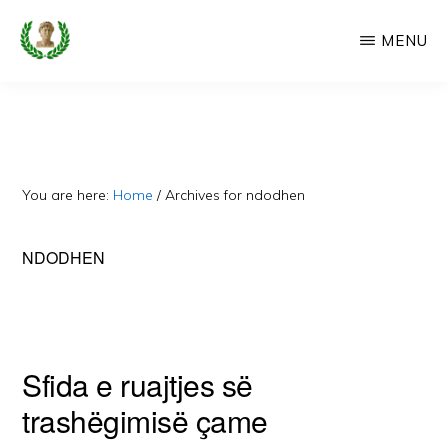
Skip
MENU
to
main
CAMERIA
Cameria
IME
content
Ime
-
Faqe
You are here:
Home
/
Archives for ndodhen
e
Dedikuar
NDODHEN
Popullit
Cam
Sfida e ruajtjes së
trashëgimisë çame