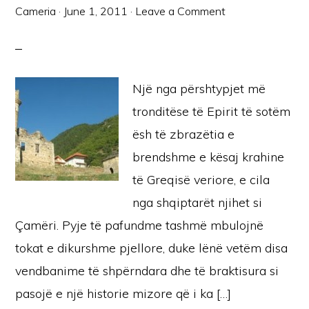
Cameria
·
June 1, 2011
·
Leave a Comment
Një nga përshtypjet më
tronditëse të Epirit të sotëm
ësh të zbrazëtia e
brendshme e kësaj krahine
të Greqisë veriore, e cila
nga shqiptarët njihet si
Çamëri. Pyje të pafundme tashmë mbulojnë
tokat e dikurshme pjellore, duke lënë vetëm disa
vendbanime të shpërndara dhe të braktisura si
pasojë e një historie mizore që i ka […]