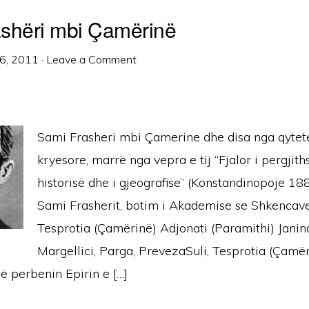
shëri mbi Çamërinë
6, 2011
·
Leave a Comment
Sami Frasheri mbi Çamerine dhe disa nga qytete
kryesore, marrë nga vepra e tij “Fjalor i pergjit
historisë dhe i gjeografise” (Konstandinopoje 18
Sami Frasherit, botim i Akademise se Shkencave
Tesprotia (Çamërinë) Adjonati (Paramithi) Janina
Margellici, Parga, PrevezaSuli, Tesprotia (Çamë
ë perbenin Epirin e […]