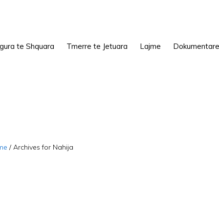
igura te Shquara
Tmerre te Jetuara
Lajme
Dokumentar
me
/
Archives for Nahija