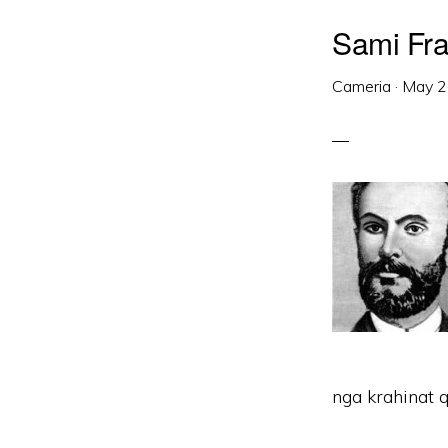
Sami Fra
Cameria
·
May 2
nga krahinat q