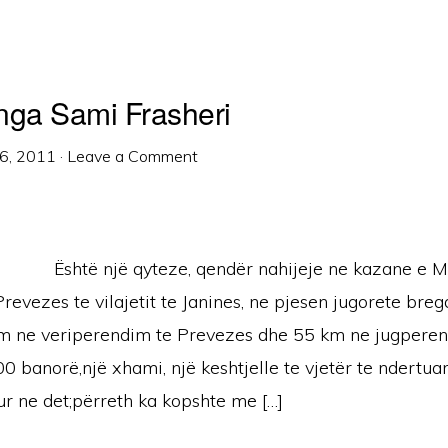
nga Sami Frasheri
6, 2011
·
Leave a Comment
Është një qyteze, qendër nahijeje ne kazane e Ma
revezes te vilajetit te Janines, ne pjesen jugorete bregd
m ne veriperendim te Prevezes dhe 55 km ne jugperen
0 banorë,një xhami, një keshtjelle te vjetër te ndertua
ur ne det;përreth ka kopshte me […]