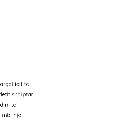
rgellicit te
etit shqiptar.
dim te
r mbi një