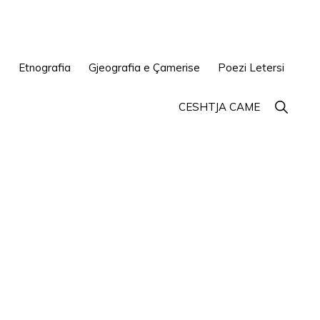
e
Etnografia
Gjeografia e Çamerise
Poezi Letersi
Show
CESHTJA CAME
Search