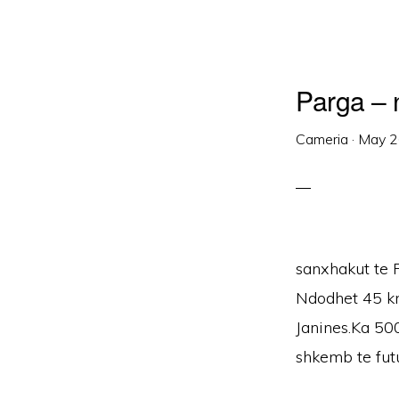
Parga – 
Cameria
·
May 2
sanxhakut te P
Ndodhet 45 k
Janines.Ka 500
shkemb te fut