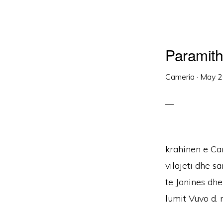
Paramith
Cameria
·
May 2
krahinen e Cam
vilajeti dhe s
te Janines dhe
lumit Vuvo d. m