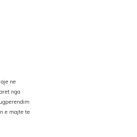
zaje ne
varet nga
 jugperendim
ën e majte te