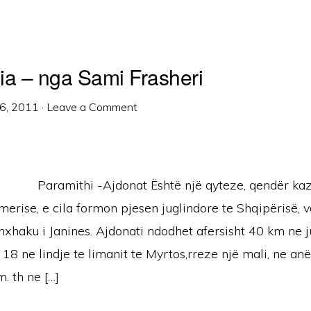
ia – nga Sami Frasheri
6, 2011
·
Leave a Comment
Paramithi -Ajdonat Është një qyteze, qendër ka
erise, e cila formon pjesen juglindore te Shqipërisë, 
anxhaku i Janines. Ajdonati ndodhet afersisht 40 km ne
 18 ne lindje te limanit te Myrtos,rreze një mali, ne an
. th ne […]