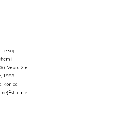
t e saj
hshem i
89). Vepra 2 e
, 1988.
, Konica,
rinë)Është një