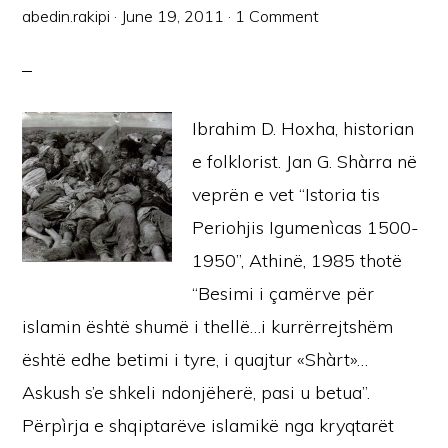
abedin.rakipi
·
June 19, 2011
·
1 Comment
Ibrahim D. Hoxha, historian
e folklorist. Jan G. Shàrra në
veprën e vet “Istoria tis
Periohjis Igumenìcas 1500-
1950”, Athinë, 1985 thotë
“Besimi i çamërve për
islamin është shumë i thellë…i kurrërrejtshëm
është edhe betimi i tyre, i quajtur «Shàrt»…
Askush s’e shkeli ndonjëherë, pasi u betua”.
Përpìrja e shqiptarëve islamikë nga kryqtarët