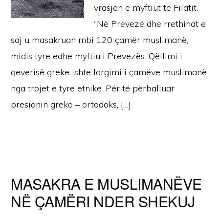
vrasjen e myftiut te Filatit.
“Në Prevezë dhe rrethinat e
saj u masakruan mbi 120 çamër muslimanë,
midis tyre edhe myftiu i Prevezës. Qëllimi i
qeverisë greke ishte largimi i çamëve muslimanë
nga trojet e tyre etnike. Për të përballuar
presionin greko – ortodoks, […]
MASAKRA E MUSLIMANËVE
NË ÇAMËRI NDER SHEKUJ