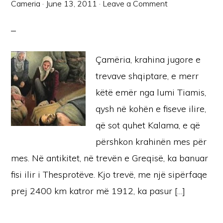
Cameria
·
June 13, 2011
·
Leave a Comment
Çamëria, krahina jugore e
trevave shqiptare, e merr
këtë emër nga lumi Tiamis,
qysh në kohën e fiseve ilire,
që sot quhet Kalama, e që
përshkon krahinën mes për
mes. Në antikitet, në trevën e Greqisë, ka banuar
fisi ilir i Thesprotëve. Kjo trevë, me një sipërfaqe
prej 2400 km katror më 1912, ka pasur […]