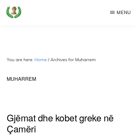
Skip
MENU
to
main
CAMERIA
Cameria
IME
content
Ime
-
Faqe
You are here:
Home
/
Archives for Muharrem
e
Dedikuar
MUHARREM
Popullit
Cam
Gjëmat dhe kobet greke në
Çamëri