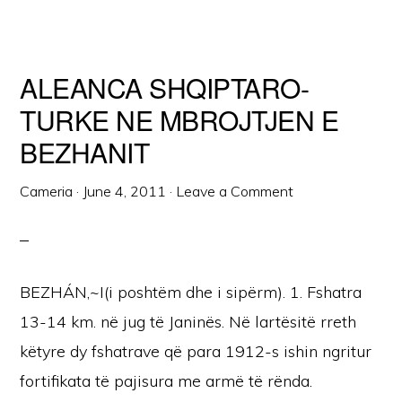
ALEANCA SHQIPTARO-
TURKE NE MBROJTJEN E
BEZHANIT
Cameria
·
June 4, 2011
·
Leave a Comment
BEZHÁN,~I(i poshtëm dhe i sipërm). 1. Fshatra
13-14 km. në jug të Janinës. Në lartësitë rreth
këtyre dy fshatrave që para 1912-s ishin ngritur
fortifikata të pajisura me armë të rënda.