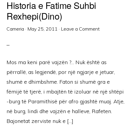
Historia e Fatime Suhbi
Rexhepi(Dino)
Cameria
·
May 25, 2011
·
Leave a Comment
Mos ma keni parë vajzën ?… Nuk është as
përrallë, as legjendë, por një ngjarje e jetuar,
shumë e dhimbshme. Faton si shumë gra e
fëmijë të tjerë, i mbajtën të izoluar në një shtëpi
-burg të Paramithisë për afro gjashtë muaj. Atje,
në burg, lindi dhe vajzën e halleve, Rafeten.
Bajonetat zerviste nuk e […]