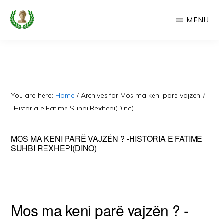
Skip
MENU
to
main
CAMERIA
Cameria
IME
content
Ime
-
Faqe
You are here:
Home
/
Archives for Mos ma keni parë vajzën ?
e
-Historia e Fatime Suhbi Rexhepi(Dino)
Dedikuar
MOS MA KENI PARË VAJZËN ? -HISTORIA E FATIME
Popullit
SUHBI REXHEPI(DINO)
Cam
Mos ma keni parë vajzën ? -