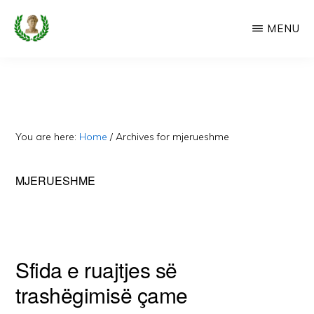
Skip
MENU
to
main
CAMERIA
Cameria
IME
content
Ime
-
Faqe
You are here:
Home
/
Archives for mjerueshme
e
Dedikuar
MJERUESHME
Popullit
Cam
Sfida e ruajtjes së
trashëgimisë çame