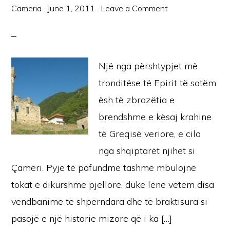
Cameria
·
June 1, 2011
·
Leave a Comment
Një nga përshtypjet më
tronditëse të Epirit të sotëm
ësh të zbrazëtia e
brendshme e kësaj krahine
të Greqisë veriore, e cila
nga shqiptarët njihet si
Çamëri. Pyje të pafundme tashmë mbulojnë
tokat e dikurshme pjellore, duke lënë vetëm disa
vendbanime të shpërndara dhe të braktisura si
pasojë e një historie mizore që i ka […]