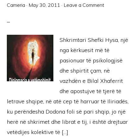
Cameria
·
May 30, 2011
·
Leave a Comment
Shkrimtari Shefki Hysa, një
nga kërkuesit më të
pasionuar të psikologjisë
dhe shpirtit çam, në
vazhdën e Bilal Xhaferrit
dhe apostujve të tjerë të
letrave shqipe, në atë cep të harruar të Iliriadës,
ku perëndesha Dodona foli së pari shqip, jo një
herë në shkrimet dhe librat e tij, i është drejtuar
vetëdijes kolektive të […]