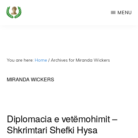
Skip
MENU
to
main
CAMERIA
Cameria
IME
content
Ime
-
Faqe
You are here:
Home
/
Archives for Miranda Wickers
e
Dedikuar
MIRANDA WICKERS
Popullit
Cam
Diplomacia e vetëmohimit –
Shkrimtari Shefki Hysa