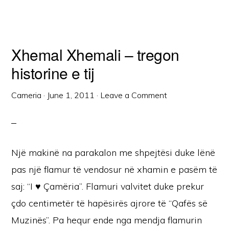
Xhemal Xhemali – tregon
historine e tij
Cameria
·
June 1, 2011
·
Leave a Comment
Një makinë na parakalon me shpejtësi duke lënë
pas një flamur të vendosur në xhamin e pasëm të
saj: “I ♥ Çamëria”. Flamuri valvitet duke prekur
çdo centimetër të hapësirës ajrore të “Qafës së
Muzinës”. Pa hequr ende nga mendja flamurin