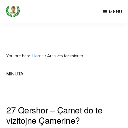
Skip
MENU
to
main
CAMERIA
Cameria
IME
content
Ime
-
Faqe
You are here:
Home
/
Archives for minuta
e
Dedikuar
MINUTA
Popullit
Cam
27 Qershor – Çamet do te
vizitojne Çamerine?