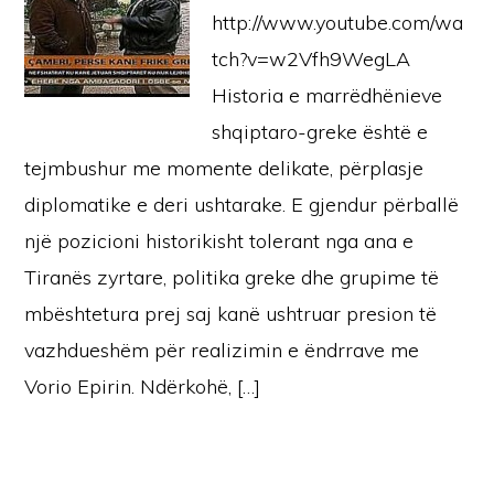
http://www.youtube.com/wa
tch?v=w2Vfh9WegLA
Historia e marrëdhënieve
shqiptaro-greke është e
tejmbushur me momente delikate, përplasje
diplomatike e deri ushtarake. E gjendur përballë
një pozicioni historikisht tolerant nga ana e
Tiranës zyrtare, politika greke dhe grupime të
mbështetura prej saj kanë ushtruar presion të
vazhdueshëm për realizimin e ëndrrave me
Vorio Epirin. Ndërkohë, […]