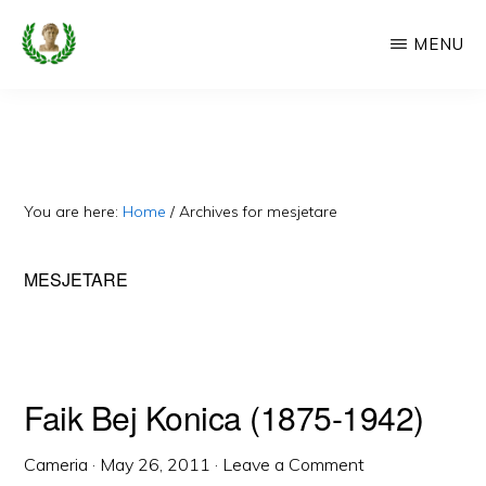
Skip
MENU
to
main
CAMERIA
Cameria
IME
content
Ime
-
Faqe
You are here:
Home
/
Archives for mesjetare
e
Dedikuar
MESJETARE
Popullit
Cam
Faik Bej Konica (1875-1942)
Cameria
·
May 26, 2011
·
Leave a Comment