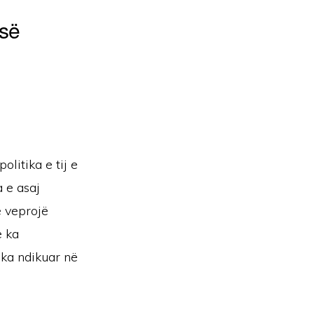
isë
litika e tij e
 e asaj
ë veprojë
ë ka
 ka ndikuar në