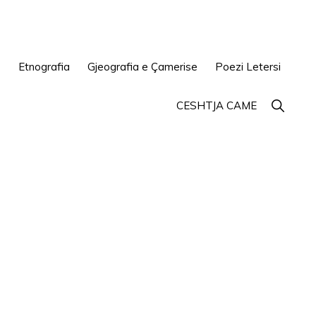
e
Etnografia
Gjeografia e Çamerise
Poezi Letersi
Show
CESHTJA CAME
Search