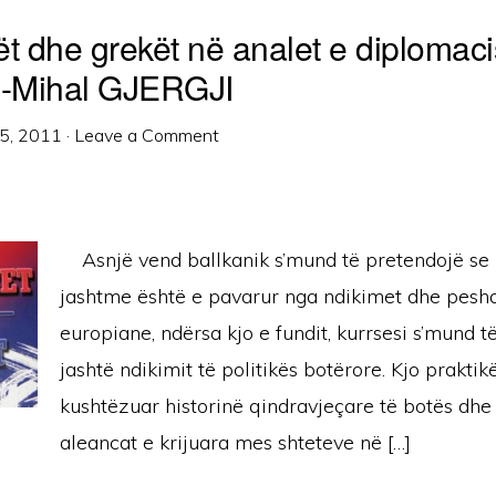
ët dhe grekët në analet e diplomac
 -Mihal GJERGJI
5, 2011
·
Leave a Comment
Asnjë vend ballkanik s’mund të pretendojë se po
jashtme është e pavarur nga ndikimet dhe pesha
europiane, ndërsa kjo e fundit, kurrsesi s’mund t
jashtë ndikimit të politikës botërore. Kjo praktik
kushtëzuar historinë qindravjeçare të botës dhe
aleancat e krijuara mes shteteve në […]