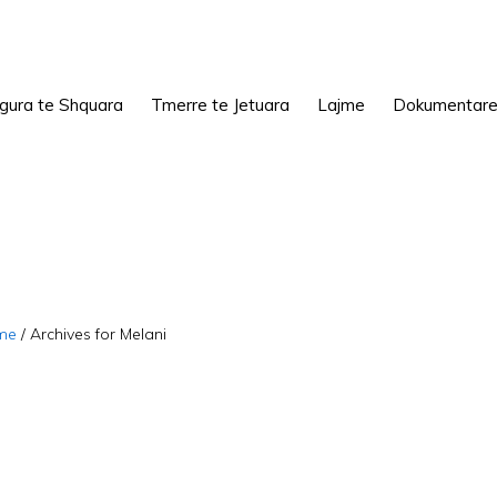
igura te Shquara
Tmerre te Jetuara
Lajme
Dokumentar
me
/
Archives for Melani