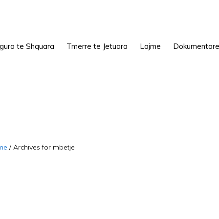
igura te Shquara
Tmerre te Jetuara
Lajme
Dokumentar
me
/
Archives for mbetje