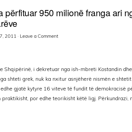
 përfituar 950 milionë franga ari n
arëve
7, 2011
·
Leave a Comment
 me Shqipërinë, i dekretuar nga ish-mbreti Kostandin dhe
ga shteti grek, nuk ka nxitur asnjëherë nismën e shtetit
ij edhe gjatë kytyre 16 viteve të fundit të demokracisë p
 praktikisht, por edhe teorikisht këtë ligj. Përkundrazi,