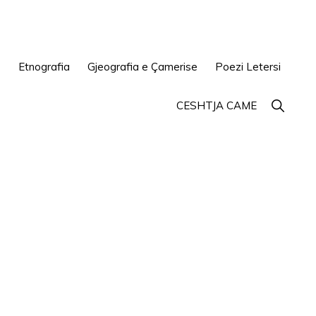
e
Etnografia
Gjeografia e Çamerise
Poezi Letersi
Show
CESHTJA CAME
Search