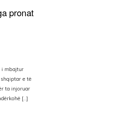
ga pronat
 i mbajtur
 shqiptar e të
ër ta injoruar
 ndërkohë […]