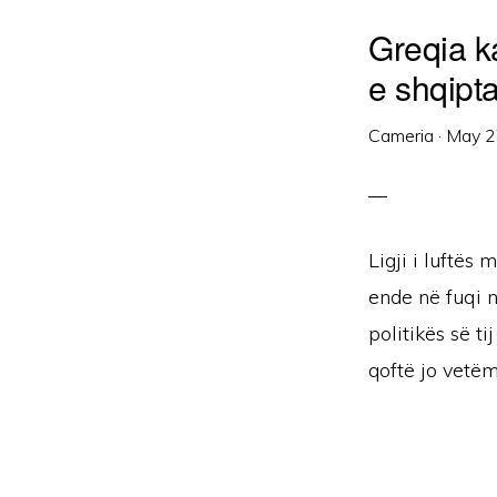
Greqia ka
e shqipt
Cameria
·
May 2
Ligji i luftës
ende në fuqi n
politikës së t
qoftë jo vetëm