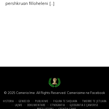
pershkruan filloheleni […]
© 2025 Cameria Ime. All Rights Reserved.
Cameriaime ne Facebook
HISTORIA
GENOCIDI
PUBLIKIME
FIGURA TE SHQUARA
TMERRE TE JETUARA
LAJME
DOKUMENTARE
ETNOGRAFIA
GJEOGRAFIA E ÇAMERISE
POEZI LETERSI
CESHTJA CAME