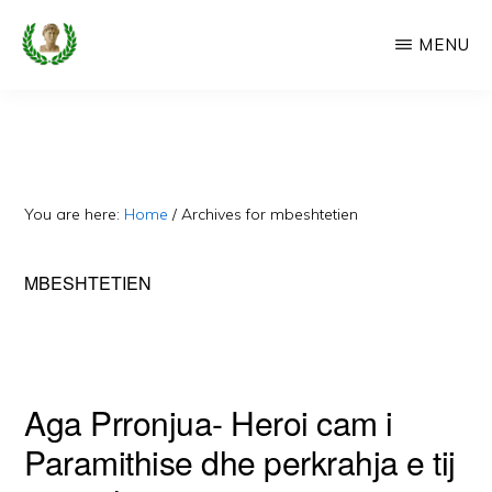
Skip
MENU
to
main
CAMERIA
Cameria
IME
content
Ime
-
Faqe
You are here:
Home
/
Archives for mbeshtetien
e
Dedikuar
MBESHTETIEN
Popullit
Cam
Aga Prronjua- Heroi cam i
Paramithise dhe perkrahja e tij