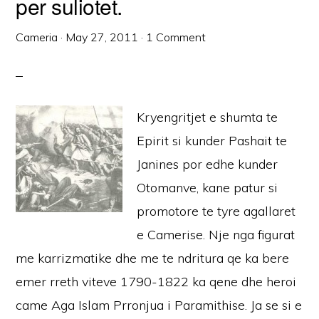
per suliotet.
Cameria
·
May 27, 2011
·
1 Comment
Kryengritjet e shumta te
Epirit si kunder Pashait te
Janines por edhe kunder
Otomanve, kane patur si
promotore te tyre agallaret
e Camerise. Nje nga figurat
me karrizmatike dhe me te ndritura qe ka bere
emer rreth viteve 1790-1822 ka qene dhe heroi
came Aga Islam Prronjua i Paramithise. Ja se si e