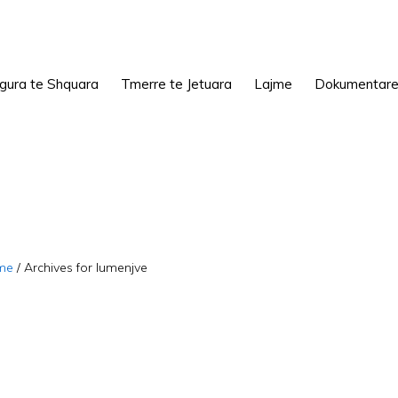
igura te Shquara
Tmerre te Jetuara
Lajme
Dokumentar
me
/
Archives for lumenjve