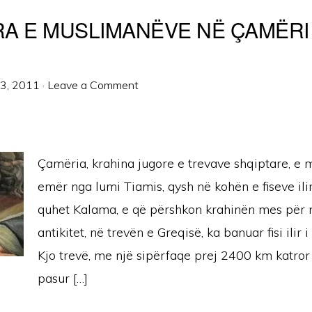
A E MUSLIMANËVE NË ÇAMËRI
13, 2011
·
Leave a Comment
Çamëria, krahina jugore e trevave shqiptare, e 
emër nga lumi Tiamis, qysh në kohën e fiseve ilir
quhet Kalama, e që përshkon krahinën mes për 
antikitet, në trevën e Greqisë, ka banuar fisi ilir 
Kjo trevë, me një sipërfaqe prej 2400 km katro
pasur […]