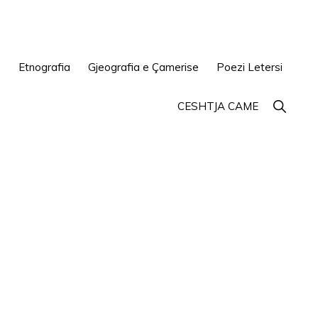
e
Etnografia
Gjeografia e Çamerise
Poezi Letersi
Show
CESHTJA CAME
Search