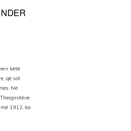
 NDER
merr këtë
e, që sot
mes. Në
i Thesprotëve.
r më 1912, ka