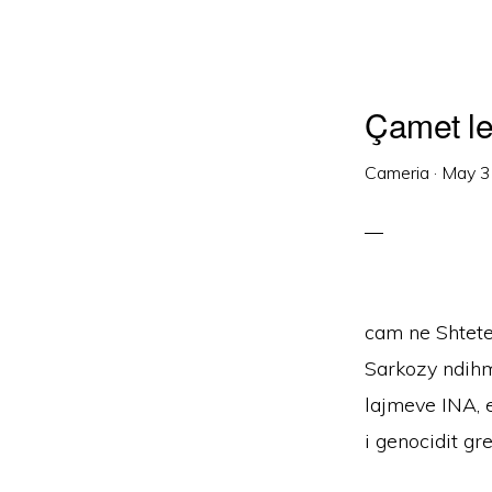
Çamet le
Cameria
·
May 3
cam ne Shtetet
Sarkozy ndihme
lajmeve INA, e
i genocidit gr