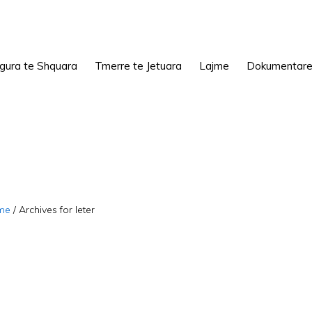
igura te Shquara
Tmerre te Jetuara
Lajme
Dokumentar
me
/
Archives for leter