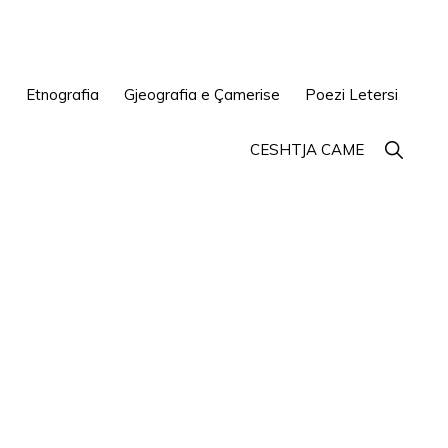
e
Etnografia
Gjeografia e Çamerise
Poezi Letersi
Show
CESHTJA CAME
Search