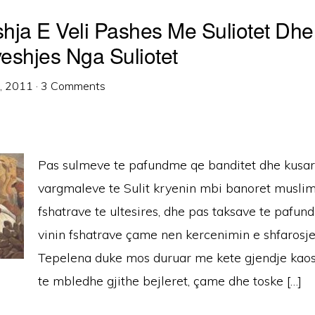
hja E Veli Pashes Me Suliotet Dhe
eshjes Nga Suliotet
7, 2011
·
3 Comments
Pas sulmeve te pafundme qe banditet dhe kusare
vargmaleve te Sulit kryenin mbi banoret musli
fshatrave te ultesires, dhe pas taksave te pafun
vinin fshatrave çame nen kercenimin e shfarosje
Tepelena duke mos duruar me kete gjendje kaos
te mbledhe gjithe bejleret, çame dhe toske […]