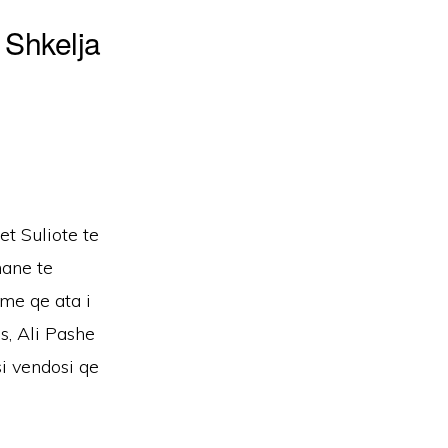
 Shkelja
t Suliote te
mane te
dme qe ata i
s, Ali Pashe
i vendosi qe