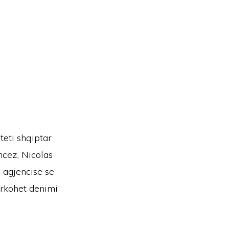
teti shqiptar
ncez, Nicolas
 agjencise se
erkohet denimi