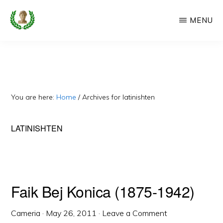
Skip
MENU
to
main
CAMERIA
Cameria
IME
content
Ime
-
Faqe
You are here:
Home
/
Archives for latinishten
e
Dedikuar
LATINISHTEN
Popullit
Cam
Faik Bej Konica (1875-1942)
Cameria
·
May 26, 2011
·
Leave a Comment