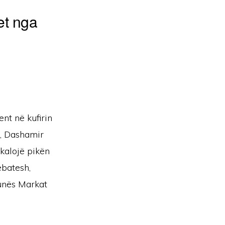
et nga
nt në kufirin
ë, Dashamir
 kalojë pikën
ebatesh,
munës Markat