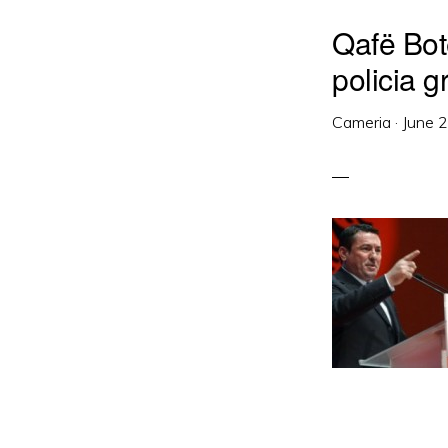
Qafë Bot
policia g
Cameria
·
June 