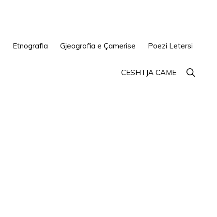
e
Etnografia
Gjeografia e Çamerise
Poezi Letersi
Show
CESHTJA CAME
Search