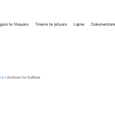
igura te Shquara
Tmerre te Jetuara
Lajme
Dokumentar
me
/
Archives for Kufitare