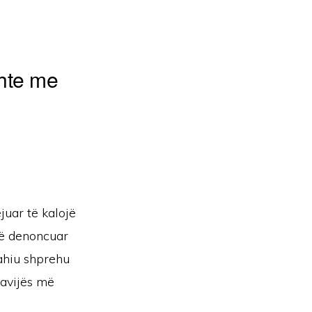
shte me
juar të kalojë
të denoncuar
pahiu shprehu
kavijës më