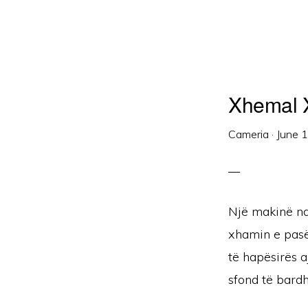
Xhemal Xh
Cameria
·
June 
Një makinë na
xhamin e pasëm
të hapësirës 
sfond të bardh