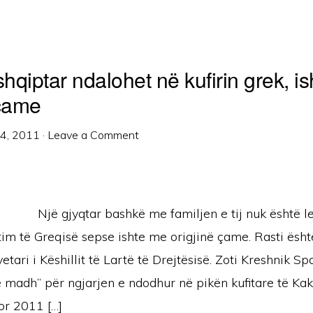
shqiptar ndalohet në kufirin grek, i
 çame
14, 2011
·
Leave a Comment
Një gjyqtar bashkë me familjen e tij nuk është le
jtim të Greqisë sepse ishte me origjinë çame. Rasti ësh
etari i Këshillit të Lartë të Drejtësisë. Zoti Kreshnik S
e madh” për ngjarjen e ndodhur në pikën kufitare të Ka
or 2011 […]