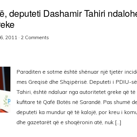
ë, deputeti Dashamir Tahiri ndaloh
reke
26, 2011
·
2 Comments
Paraditen e sotme është shënuar një tjetër incide
mes Greqisë dhe Shqipërisë. Deputeti i PDIU-s
Tahiri, është ndaluar nga autoritetet greke që të
kufitare të Qafë Botës në Sarandë. Pas shumë d
deputeti ka mundur që të kalojë, por kreu i ko
dhe gazetarët që e shoqëronin atë, nuk […]