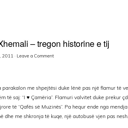
emali – tregon historine e tij
1, 2011
·
Leave a Comment
 parakalon me shpejtësi duke lënë pas një flamur të v
 të saj: “I ♥ Çamëria”. Flamuri valvitet duke prekur ç
ajrore të “Qafës së Muzinës”. Pa hequr ende nga mendja
ë dhe me shkronja të kuqe, një autobusë vjen pas nesh.