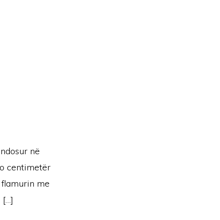
endosur në
do centimetër
 flamurin me
 […]