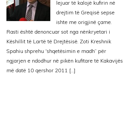
lejuar të kalojë kufirin në
drejtim të Greqisë sepse
ishte me origjinë çame.
Rasti është denoncuar sot nga nënkryetari i
Këshillit të Lartë të Drejtësisë. Zoti Kreshnik
Spahiu shprehu “shqetësimin e madh” për
ngjarjen e ndodhur në pikën kufitare të Kakavijës
më datë 10 qershor 2011 […]