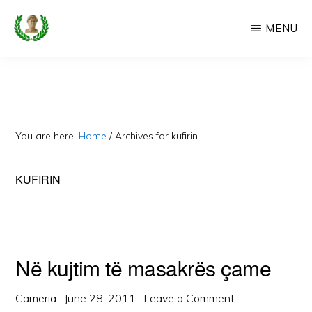
Skip
MENU
to
main
CAMERIA
Cameria
IME
content
Ime
-
Faqe
You are here:
Home
/
Archives for kufirin
e
Dedikuar
KUFIRIN
Popullit
Cam
Në kujtim të masakrës çame
Cameria
·
June 28, 2011
·
Leave a Comment