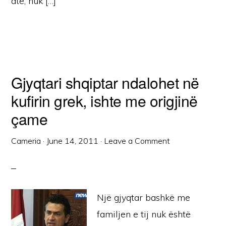
atë, nuk […]
Gjyqtari shqiptar ndalohet në
kufirin grek, ishte me origjinë
çame
Cameria
·
June 14, 2011
·
Leave a Comment
Një gjyqtar bashkë me
familjen e tij nuk është