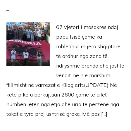
67 vjetori i masakrës ndaj
popullsisë çame ka
mbledhur mijëra shqiptarë
të ardhur nga zona të
ndryshme brenda dhe jashtë
vendit, në një marshim
fillimisht në varrezat e Kllogjerit.(UPDATE) Në
këtë pike u përkujtuan 2600 çamë të cilët
humbën jetën nga etja dhe uria të përzënë nga
tokat e tyre prej ushtrisë greke. Më pas […]