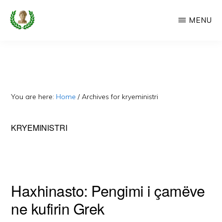
Skip
MENU
to
main
CAMERIA
Cameria
IME
content
Ime
-
Faqe
You are here:
Home
/
Archives for kryeministri
e
Dedikuar
KRYEMINISTRI
Popullit
Cam
Haxhinasto: Pengimi i çamëve
ne kufirin Grek