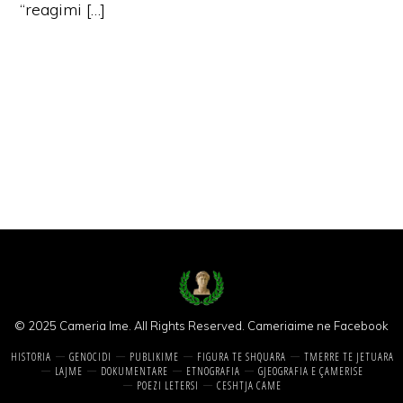
“reagimi […]
© 2025 Cameria Ime. All Rights Reserved.
Cameriaime ne Facebook
HISTORIA
GENOCIDI
PUBLIKIME
FIGURA TE SHQUARA
TMERRE TE JETUARA
LAJME
DOKUMENTARE
ETNOGRAFIA
GJEOGRAFIA E ÇAMERISE
POEZI LETERSI
CESHTJA CAME