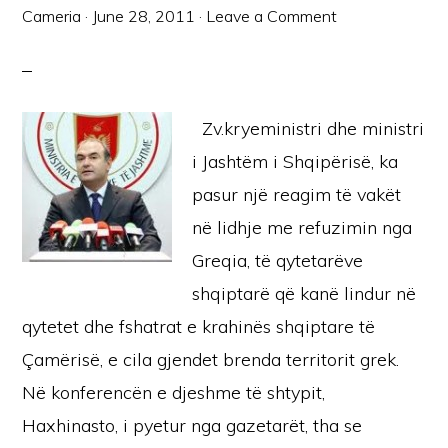
Cameria
·
June 28, 2011
·
Leave a Comment
Zv.kryeministri dhe ministri
i Jashtëm i Shqipërisë, ka
pasur një reagim të vakët
në lidhje me refuzimin nga
Greqia, të qytetarëve
shqiptarë që kanë lindur në
qytetet dhe fshatrat e krahinës shqiptare të
Çamërisë, e cila gjendet brenda territorit grek.
Në konferencën e djeshme të shtypit,
Haxhinasto, i pyetur nga gazetarët, tha se