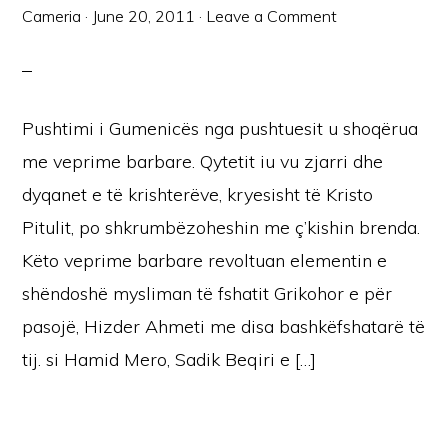
Cameria
·
June 20, 2011
·
Leave a Comment
Pushtimi i Gumenicës nga pushtuesit u shoqërua
me veprime barbare. Qytetit iu vu zjarri dhe
dyqanet e të krishterëve, kryesisht të Kristo
Pitulit, po shkrumbëzoheshin me ç’kishin brenda.
Këto veprime barbare revoltuan elementin e
shëndoshë mysliman të fshatit Grikohor e për
pasojë, Hizder Ahmeti me disa bashkëfshatarë të
tij. si Hamid Mero, Sadik Beqiri e […]