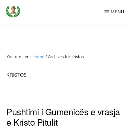
Skip
MENU
to
main
CAMERIA
Cameria
IME
content
Ime
-
Faqe
You are here:
Home
/
Archives for Kristos
e
Dedikuar
KRISTOS
Popullit
Cam
Pushtimi i Gumenicës e vrasja
e Kristo Pitulit