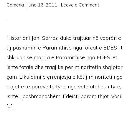
Cameria
·
June 16, 2011
·
Leave a Comment
Historiani Jani Sarras, duke trajtuar në veprën e
tij pushtimin e Paramithisë nga forcat e EDES-it,
shkruan se marrja e Paramithisë nga EDES-ët
ishte fatale dhe tragjike për minoritetin shqiptar
çam. Likuidimi e çrrënjosja e këtij minoriteti nga
trojet e të parëve të tyre, nga vetë atdheu i tyre,
ishte i pashmangshëm. Edeisti paramithjot, Vasil
[…]