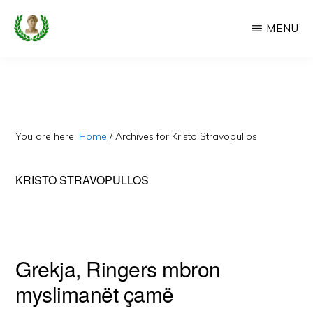
Skip
MENU
to
main
CAMERIA
Cameria
IME
content
Ime
-
Faqe
You are here:
Home
/
Archives for Kristo Stravopullos
e
Dedikuar
KRISTO STRAVOPULLOS
Popullit
Cam
Grekja, Ringers mbron
myslimanët çamë