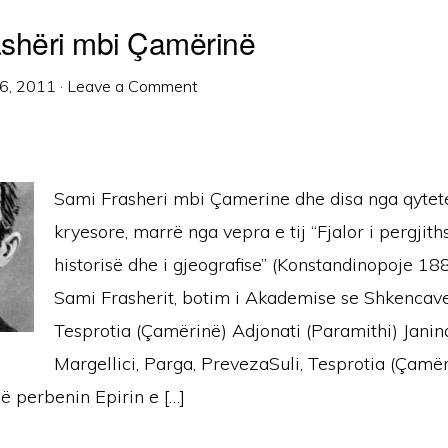
shëri mbi Çamërinë
6, 2011
·
Leave a Comment
Sami Frasheri mbi Çamerine dhe disa nga qytete
kryesore, marrë nga vepra e tij “Fjalor i pergjit
historisë dhe i gjeografise” (Konstandinopoje 18
Sami Frasherit, botim i Akademise se Shkencave
Tesprotia (Çamërinë) Adjonati (Paramithi) Janina
Margellici, Parga, PrevezaSuli, Tesprotia (Çamë
ë perbenin Epirin e […]