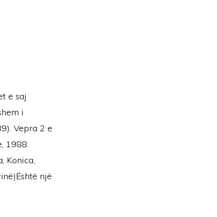
t e saj
hshem i
89). Vepra 2 e
, 1988.
, Konica,
rinë)Është një