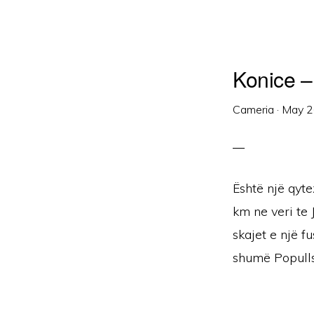
Konice –
Cameria
·
May 2
Është një qyte
km ne veri te 
skajet e një 
shumë Populls