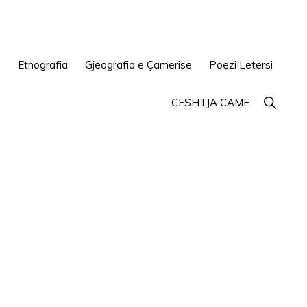
e
Etnografia
Gjeografia e Çamerise
Poezi Letersi
Show
CESHTJA CAME
Search