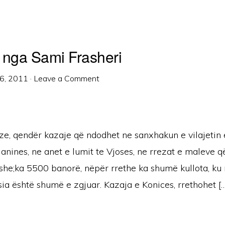
 nga Sami Frasheri
6, 2011
·
Leave a Comment
ze, qendër kazaje që ndodhet ne sanxhakun e vilajetin 
Janines, ne anet e lumit te Vjoses, ne rrezat e maleve 
fushe;ka 5500 banorë, nëpër rrethe ka shumë kullota, k
ia është shumë e zgjuar. Kazaja e Konices, rrethohet […