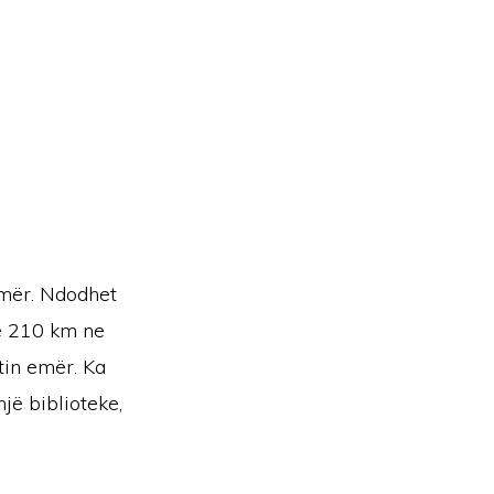
 emër. Ndodhet
 e 210 km ne
tin emër. Ka
jë biblioteke,