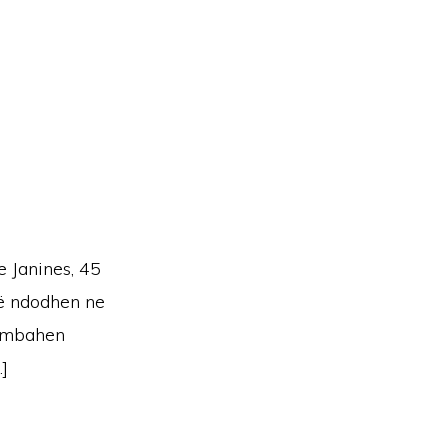
e Janines, 45
që ndodhen ne
u mbahen
]