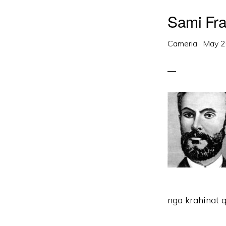
Sami Fra
Cameria
·
May 2
nga krahinat q