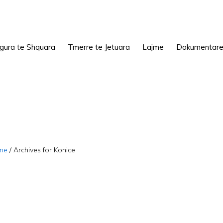
igura te Shquara
Tmerre te Jetuara
Lajme
Dokumentar
me
/
Archives for Konice