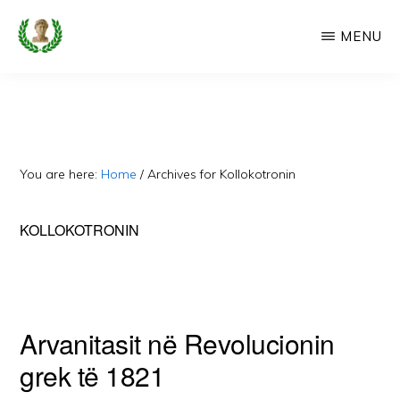
Skip
MENU
to
main
CAMERIA
Cameria
IME
content
Ime
-
Faqe
You are here:
Home
/
Archives for Kollokotronin
e
Dedikuar
KOLLOKOTRONIN
Popullit
Cam
Arvanitasit në Revolucionin
grek të 1821