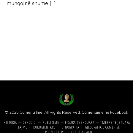
mungojnë shumë […]
© 2025 Cameria Ime. All Rights Reserved.
Cameriaime ne Facebook
HISTORIA
GENOCIDI
PUBLIKIME
FIGURA TE SHQUARA
TMERRE TE JETUARA
LAJME
DOKUMENTARE
ETNOGRAFIA
GJEOGRAFIA E ÇAMERISE
POEZI LETERSI
CESHTJA CAME