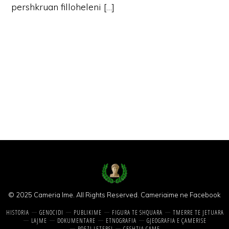
pershkruan filloheleni […]
© 2025 Cameria Ime. All Rights Reserved.
Cameriaime ne Facebook
HISTORIA
GENOCIDI
PUBLIKIME
FIGURA TE SHQUARA
TMERRE TE JETUARA
LAJME
DOKUMENTARE
ETNOGRAFIA
GJEOGRAFIA E ÇAMERISE
POEZI LETERSI
CESHTJA CAME