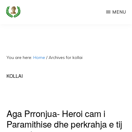
Skip
MENU
to
main
CAMERIA
Cameria
IME
content
Ime
-
Faqe
You are here:
Home
/
Archives for kollai
e
Dedikuar
KOLLAI
Popullit
Cam
Aga Prronjua- Heroi cam i
Paramithise dhe perkrahja e tij