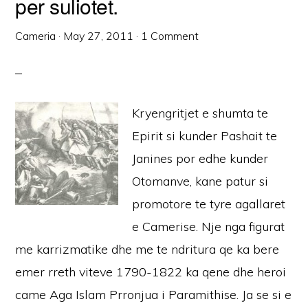
per suliotet.
Cameria
·
May 27, 2011
·
1 Comment
Kryengritjet e shumta te
Epirit si kunder Pashait te
Janines por edhe kunder
Otomanve, kane patur si
promotore te tyre agallaret
e Camerise. Nje nga figurat
me karrizmatike dhe me te ndritura qe ka bere
emer rreth viteve 1790-1822 ka qene dhe heroi
came Aga Islam Prronjua i Paramithise. Ja se si e