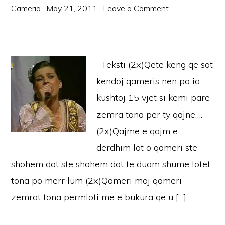
Cameria
·
May 21, 2011
·
Leave a Comment
Teksti (2x)Qete keng qe sot
kendoj qameris nen po ia
kushtoj 15 vjet si kemi pare
zemra tona per ty qajne….
(2x)Qajme e qajm e
derdhim lot o qameri ste
shohem dot ste shohem dot te duam shume lotet
tona po merr lum (2x)Qameri moj qameri
zemrat tona permloti me e bukura qe u […]