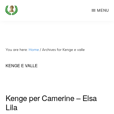
Skip
MENU
to
main
CAMERIA
Cameria
IME
content
Ime
-
Faqe
You are here:
Home
/
Archives for Kenge e valle
e
Dedikuar
KENGE E VALLE
Popullit
Cam
Kenge per Camerine – Elsa
Lila