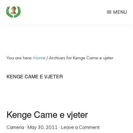
Skip
MENU
to
main
CAMERIA
Cameria
IME
content
Ime
-
Faqe
You are here:
Home
/
Archives for Kenge Came e vjeter
e
Dedikuar
KENGE CAME E VJETER
Popullit
Cam
Kenge Came e vjeter
Cameria
·
May 30, 2011
·
Leave a Comment