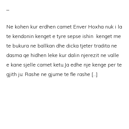
Ne kohen kur erdhen camet Enver Hoxha nuk i la
te kendonin kenget e tyre sepse ishin kenget me
te bukura ne ballkan dhe dicka tjeter tradita ne
dasma qe hidhen leke kur dalin njerezit ne valle
e kane sjelle camet ketu.Ja edhe nje kenge per te
gjith ju: Rashe ne gjume te fle rashe […]