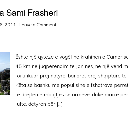
ga Sami Frasheri
6, 2011
·
Leave a Comment
Është një qyteze e vogël ne krahinen e Camerise
45 km ne jugperendim te Janines, ne një vend m
fortifikuar prej natyre; banoret prej shqiptare te 
Këta se bashku me popullsine e fshatrave përret
te drejtën e mbajtjes se armeve, duke marrë për
lufte, detyren për […]