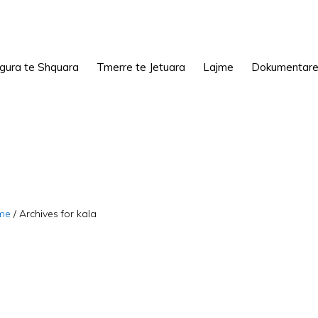
igura te Shquara
Tmerre te Jetuara
Lajme
Dokumentar
me
/
Archives for kala