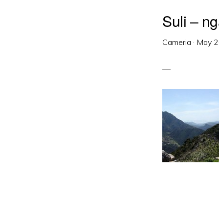
Suli – n
Cameria
·
May 2