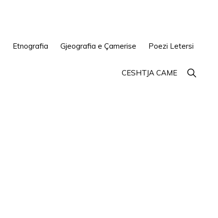
e
Etnografia
Gjeografia e Çamerise
Poezi Letersi
Show
CESHTJA CAME
Search