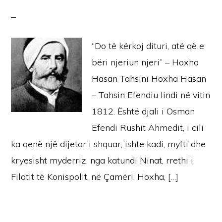
“Do të kërkoj dituri, atë që e
bëri njeriun njeri” – Hoxha
Hasan Tahsini Hoxha Hasan
– Tahsin Efendiu lindi në vitin
1812. Është djali i Osman
Efendi Rushit Ahmedit, i cili
ka qenë një dijetar i shquar; ishte kadi, myfti dhe
kryesisht myderriz, nga katundi Ninat, rrethi i
Filatit të Konispolit, në Çamëri. Hoxha, […]