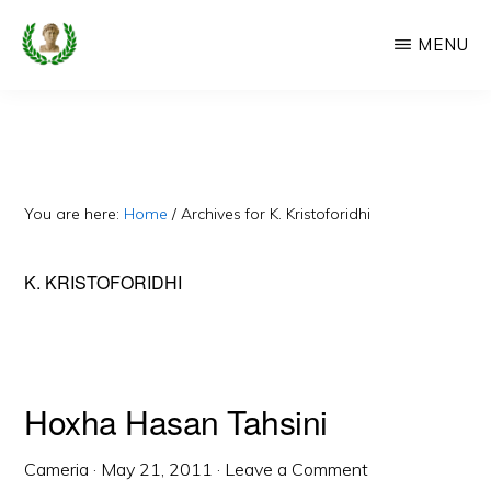
Skip
MENU
to
main
CAMERIA
Cameria
IME
content
Ime
-
Faqe
You are here:
Home
/
Archives for K. Kristoforidhi
e
Dedikuar
K. KRISTOFORIDHI
Popullit
Cam
Hoxha Hasan Tahsini
Cameria
·
May 21, 2011
·
Leave a Comment