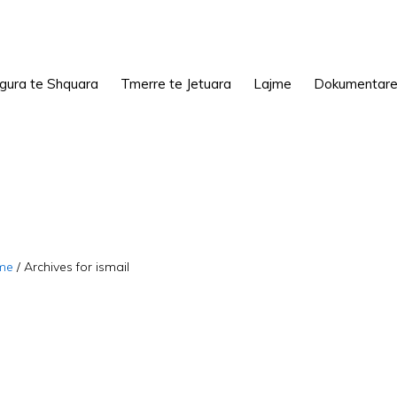
igura te Shquara
Tmerre te Jetuara
Lajme
Dokumentar
me
/
Archives for ismail