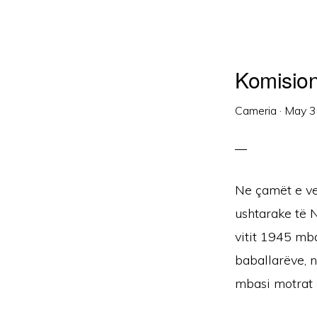
Komision
Cameria
·
May 3
Ne çamët e ve
ushtarake të N
vitit 1945 mb
baballarëve, n
mbasi motrat 