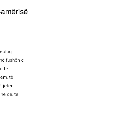
 Çamërisë
keolog,
 në fushën e
d të
hëm, të
ë jetën
ne që, të