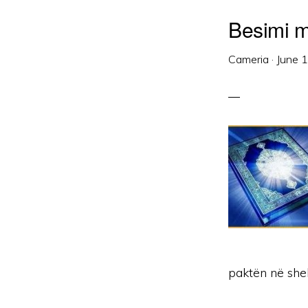
Besimi m
Cameria
·
June 
paktën në shek