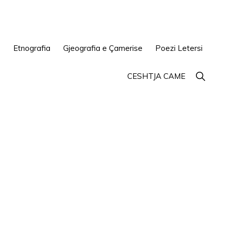
e
Etnografia
Gjeografia e Çamerise
Poezi Letersi
Show
CESHTJA CAME
Search