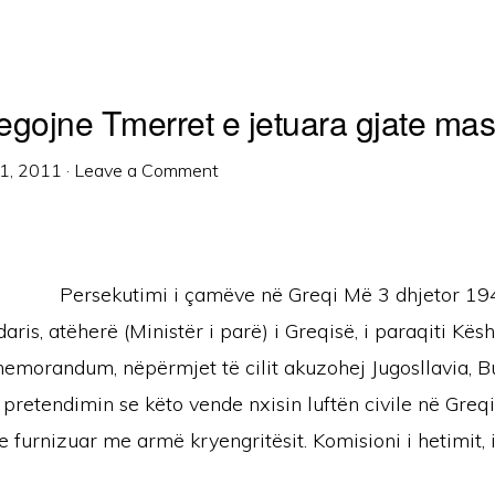
egojne Tmerret e jetuara gjate ma
1, 2011
·
Leave a Comment
Persekutimi i çamëve në Greqi Më 3 dhjetor 194
ris, atëherë (Ministër i parë) i Greqisë, i paraqiti Këshi
memorandum, nëpërmjet të cilit akuzohej Jugosllavia, B
pretendimin se këto vende nxisin luftën civile në Greqi
 furnizuar me armë kryengritësit. Komisioni i hetimit, i