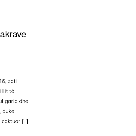
sakrave
6, zoti
llit të
ullgaria dhe
, duke
 caktuar […]