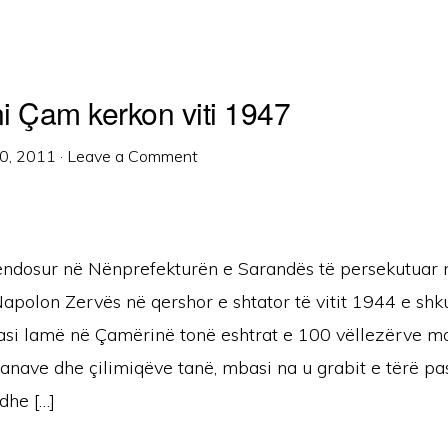
i Çam kerkon viti 1947
0, 2011
·
Leave a Comment
ndosur në Nënprefekturën e Sarandës të persekutuar 
apolon Zervës në qershor e shtator të vitit 1944 e shk
asi lamë në Çamërinë tonë eshtrat e 100 vëllezërve mo
anave dhe çilimiqëve tanë, mbasi na u grabit e tërë pa
dhe […]