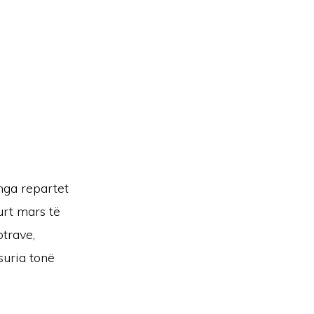
nga repartet
urt mars të
trave,
suria tonë