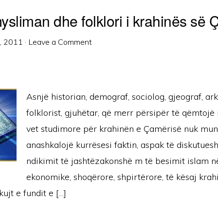
ysliman dhe folklori i krahinës së
1, 2011
·
Leave a Comment
Asnjë historian, demograf, sociolog, gjeograf, ar
folklorist, gjuhëtar, që merr përsipër të qëmtojë
vet studimore për krahinën e Çamërisë nuk mun
anashkalojë kurrësesi faktin, aspak të diskutues
ndikimit të jashtëzakonshë m të besimit islam n
ekonomike, shoqërore, shpirtërore, të kësaj krahi
ujt e fundit e […]