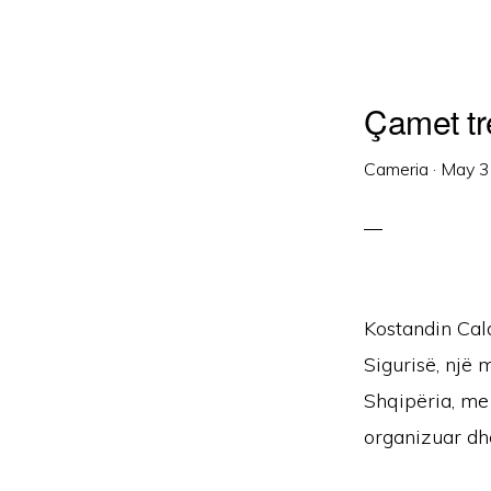
Çamet tr
Cameria
·
May 3
Kostandin Calda
Sigurisë, një 
Shqipëria, me 
organizuar dhe