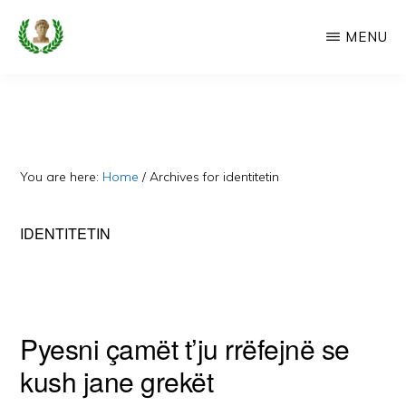
Skip
MENU
to
main
CAMERIA
Cameria
IME
content
Ime
-
Faqe
You are here:
Home
/
Archives for identitetin
e
Dedikuar
IDENTITETIN
Popullit
Cam
Pyesni çamët t’ju rrëfejnë se
kush jane grekët