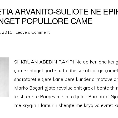
TIA ARVANITO-SULIOTE NE EPI
NGET POPULLORE CAME
7, 2011
·
Leave a Comment
SHKRUAN ABEDIN RAKIPI Ne epiken dhe kenge
çame shfaqet qarte lufta dhe sakrificat qe çame
shqiptaret e tjere kane bere kunder armatave a
Marko Boçari gjate revolucionit grek i bente thi
krishtere te Parges me keto fjale: “Pargarite! Gja
me kryqin. Flamuri i shenjte me kryq valevitet k