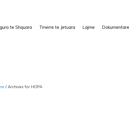
igura te Shquara
Tmerre te Jetuara
Lajme
Dokumentar
me
/
Archives for HOPA