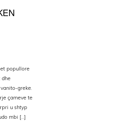
KEN
t popullore
t dhe
rvanito-greke.
rrje çameve te
rpri u shtyp
udo mbi […]