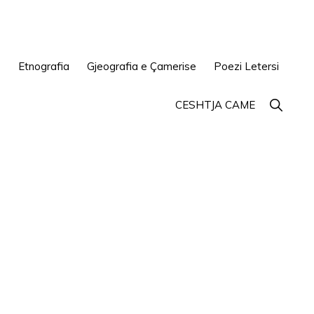
e
Etnografia
Gjeografia e Çamerise
Poezi Letersi
Show
CESHTJA CAME
Search