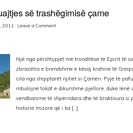
ruajtjes së trashëgimisë çame
1, 2011
·
Leave a Comment
Një nga përshtypjet më tronditëse të Epirit të s
zbrazëtia e brendshme e kësaj krahine të Greqis
cila nga shqiptarët njihet si Çamëri. Pyje të p
mbulojnë tokat e dikurshme pjellore, duke lënë 
vendbanime të shpërndara dhe të braktisura si p
historie mizore që i ka […]