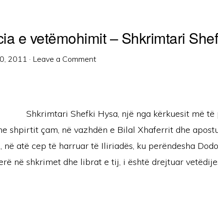
ia e vetëmohimit – Shkrimtari She
0, 2011
·
Leave a Comment
Shkrimtari Shefki Hysa, një nga kërkuesit më të
he shpirtit çam, në vazhdën e Bilal Xhaferrit dhe apostu
, në atë cep të harruar të Iliriadës, ku perëndesha Dodo
erë në shkrimet dhe librat e tij, i është drejtuar vetëdije