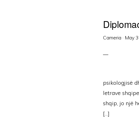
Diplomac
Cameria
·
May 3
psikologjisë d
letrave shqipe
shqip, jo një h
[…]