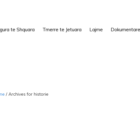
igura te Shquara
Tmerre te Jetuara
Lajme
Dokumentar
me
/
Archives for historie