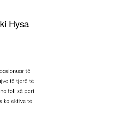
fki Hysa
 pasionuar të
jve të tjerë të
na foli së pari
s kolektive të