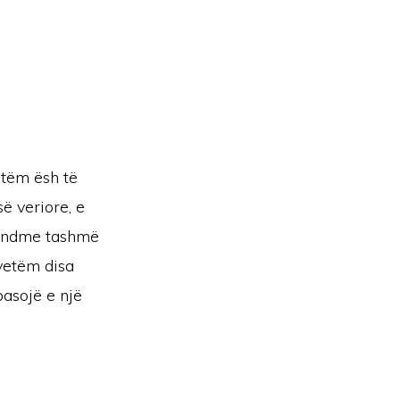
otëm ësh të
ë veriore, e
afundme tashmë
vetëm disa
asojë e një