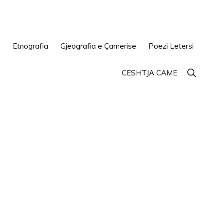
e
Etnografia
Gjeografia e Çamerise
Poezi Letersi
Show
CESHTJA CAME
Search