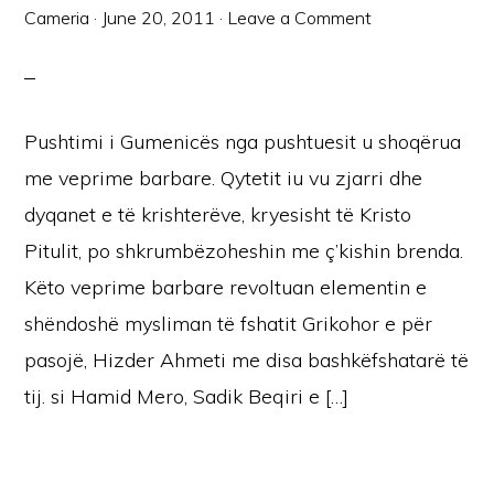
Cameria
·
June 20, 2011
·
Leave a Comment
Pushtimi i Gumenicës nga pushtuesit u shoqërua
me veprime barbare. Qytetit iu vu zjarri dhe
dyqanet e të krishterëve, kryesisht të Kristo
Pitulit, po shkrumbëzoheshin me ç’kishin brenda.
Këto veprime barbare revoltuan elementin e
shëndoshë mysliman të fshatit Grikohor e për
pasojë, Hizder Ahmeti me disa bashkëfshatarë të
tij. si Hamid Mero, Sadik Beqiri e […]