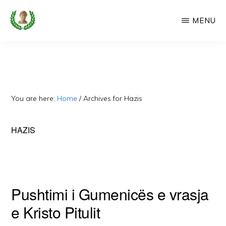
Skip
MENU
to
main
CAMERIA
Cameria
IME
content
Ime
-
Faqe
You are here:
Home
/
Archives for Hazis
e
Dedikuar
HAZIS
Popullit
Cam
Pushtimi i Gumenicës e vrasja
e Kristo Pitulit