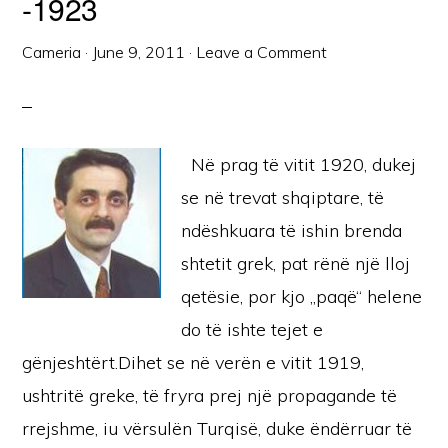
-1923
Cameria
·
June 9, 2011
·
Leave a Comment
Në prag të vitit 1920, dukej
se në trevat shqiptare, të
ndëshkuara të ishin brenda
shtetit grek, pat rënë një lloj
qetësie, por kjo „paqë“ helene
do të ishte tejet e
gënjeshtërt.Dihet se në verën e vitit 1919,
ushtritë greke, të fryra prej një propagande të
rrejshme, iu vërsulën Turqisë, duke ëndërruar të