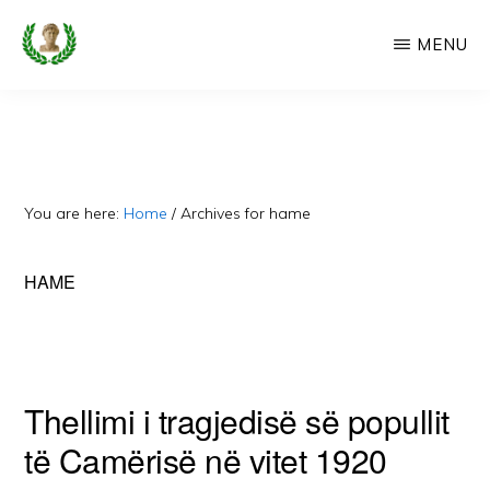
Skip
MENU
to
main
CAMERIA
Cameria
IME
content
Ime
-
Faqe
You are here:
Home
/
Archives for hame
e
Dedikuar
HAME
Popullit
Cam
Thellimi i tragjedisë së popullit
të Camërisë në vitet 1920