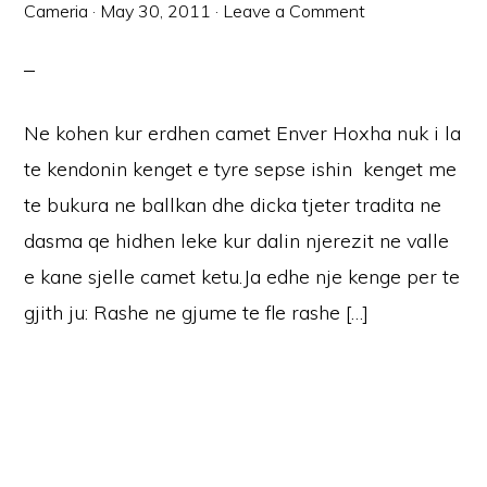
Cameria
·
May 30, 2011
·
Leave a Comment
Ne kohen kur erdhen camet Enver Hoxha nuk i la
te kendonin kenget e tyre sepse ishin kenget me
te bukura ne ballkan dhe dicka tjeter tradita ne
dasma qe hidhen leke kur dalin njerezit ne valle
e kane sjelle camet ketu.Ja edhe nje kenge per te
gjith ju: Rashe ne gjume te fle rashe […]