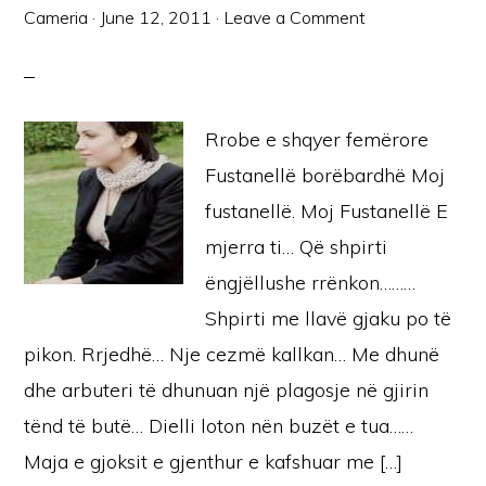
Cameria
·
June 12, 2011
·
Leave a Comment
Rrobe e shqyer femërore
Fustanellë borëbardhë Moj
fustanellë. Moj Fustanellë E
mjerra ti… Që shpirti
ëngjëllushe rrënkon………
Shpirti me llavë gjaku po të
pikon. Rrjedhë… Nje cezmë kallkan… Me dhunë
dhe arbuteri të dhunuan një plagosje në gjirin
tënd të butë… Dielli loton nën buzët e tua……
Maja e gjoksit e gjenthur e kafshuar me […]