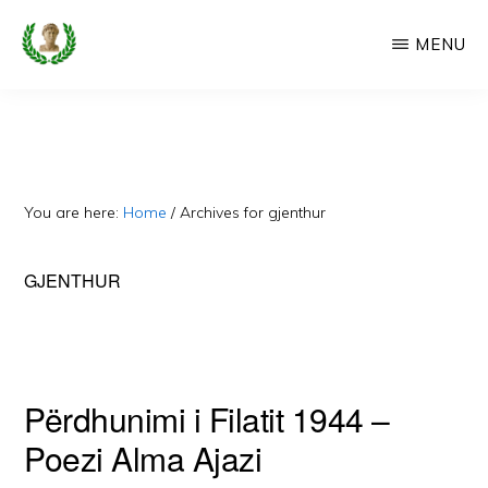
Skip
MENU
to
main
CAMERIA
Cameria
IME
content
Ime
-
Faqe
You are here:
Home
/
Archives for gjenthur
e
Dedikuar
GJENTHUR
Popullit
Cam
Përdhunimi i Filatit 1944 –
Poezi Alma Ajazi