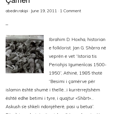
abedin.rakipi
·
June 19, 2011
·
1 Comment
Ibrahim D. Hoxha, historian
e folklorist. Jan G. Shàrra në
veprën e vet “Istoria tis
Periohjis Igumenìcas 1500-
1950”, Athinë, 1985 thotë
“Besimi i çamërve për
islamin është shumë i thellë…i kurrërrejtshëm
është edhe betimi i tyre, i quajtur «Shàrt»…
Askush s’e shkeli ndonjëherë, pasi u betua”.