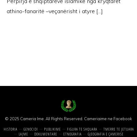
Përpìrja e shqiptarëve islamikë nga kryqtarët
athino-fanaritë –veçanërisht i atyre […]
© 2025 Cameria Ime. All Rights Reserved.
Cameriaime ne Facebook
HISTORIA
GENOCIDI
PUBLIKIME
FIGURA TE SHQUARA
TMERRE TE JETUARA
LAJME
DOKUMENTARE
ETNOGRAFIA
GJEOGRAFIA E ÇAMERISE