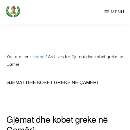
Skip
MENU
to
main
CAMERIA
Cameria
IME
content
Ime
-
Faqe
You are here:
Home
/
Archives for Gjëmat dhe kobet greke në
e
Çamëri
Dedikuar
GJËMAT DHE KOBET GREKE NË ÇAMËRI
Popullit
Cam
Gjëmat dhe kobet greke në
Çamëri