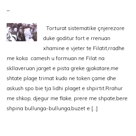
Torturat sistematike çnjerezore
duke goditur fort e rrenuan
xhamine e vjeter te Filatit,rradhe
me koka camesh u formuan ne Filat na
skllaveruan jarget e pista greke gjakatare,me
shtate plage trimat kudo ne token çame dhe
askush spo bie tja lidhi plaget e shpirtit.Rrahur
me shkop, djegur me flake, prere me shpate,bere
shpina bullunga-bullunga,buzet e […]