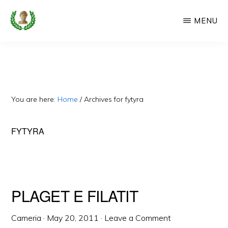
Skip
MENU
to
main
CAMERIA
Cameria
IME
content
Ime
-
Faqe
You are here:
Home
/
Archives for fytyra
e
Dedikuar
FYTYRA
Popullit
Cam
PLAGET E FILATIT
Cameria
·
May 20, 2011
·
Leave a Comment