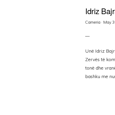
Idriz Ba
Cameria
·
May 3
Unë Idriz Baj
Zervës të kom
tonë dhe vranë
bashku me nus