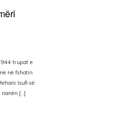
mëri
1944 trupat e
ë në fshatin
ehani Isufi së
 nanën […]