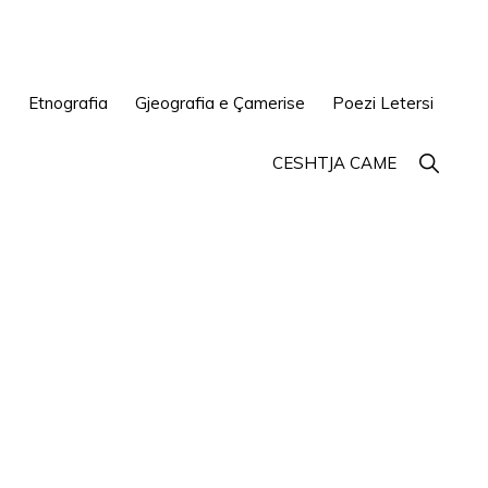
e
Etnografia
Gjeografia e Çamerise
Poezi Letersi
Show
CESHTJA CAME
Search