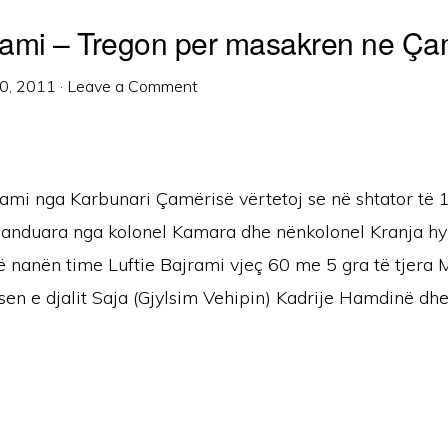
jrami – Tregon per masakren ne Ça
0, 2011
·
Leave a Comment
rami nga Karbunari Çamërisë vërtetoj se në shtator të 
anduara nga kolonel Kamara dhe nënkolonel Kranja hyn
 nanën time Luftie Bajrami vjeç 60 me 5 gra të tjera M
en e djalit Saja (Gjylsim Vehipin) Kadrije Hamdinë dhe