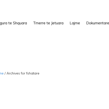
igura te Shquara
Tmerre te Jetuara
Lajme
Dokumentar
me
/
Archives for fshatare