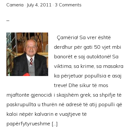
Cameria
·
July 4, 2011
·
3 Comments
Çamëria! Sa vrer është
derdhur për gati 50 vjet mbi
banorët e saj autoktonë! Sa
viktima, sa krime, sa masakra
ka përjetuar popullsia e asaj
treve! Dhe sikur të mos
mjaftonte gjenocidi i skajshëm grek, sa shpifje të
paskrupullta u thurën në adresë të atij populli që
kaloi nëpër kalvarin e vuajtjeve të
papërfytyrueshme […]