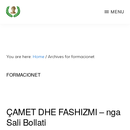
Skip
MENU
to
main
CAMERIA
Cameria
IME
content
Ime
-
Faqe
You are here:
Home
/
Archives for formacionet
e
Dedikuar
FORMACIONET
Popullit
Cam
ÇAMET DHE FASHIZMI – nga
Sali Bollati